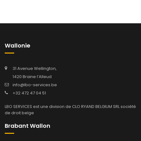
Wallonie
31 Avenue Wellington,
1420 Braine l’Alleud
info@lbo-services.be
+32 472 47 04 51
LBO SERVICES est une division de CLO RYAND BELGIUM SRL société
de droit belge
Brabant Wallon