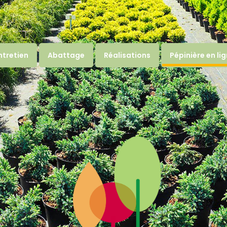
ntretien
Abattage
Réalisations
Pépinière en li