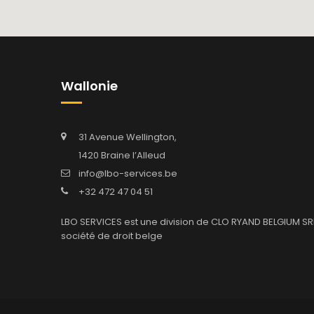
Wallonie
31 Avenue Wellington,
1420 Braine l’Alleud
info@lbo-services.be
+32 472 47 04 51
LBO SERVICES est une division de CLO RYAND BELGIUM SR
société de droit belge