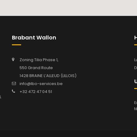
Brabant Wallon
Zoning Tilia Phase 1,
L
550 Grand Route
D
1428 BRAINE L’ALLEUD (LILLOIS)
info@lbo-services.be
+32 472 47 04 51
L
E
t