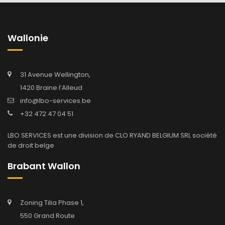
Wallonie
31 Avenue Wellington,
1420 Braine l’Alleud
info@lbo-services.be
+32 472 47 04 51
LBO SERVICES est une division de CLO RYAND BELGIUM SRL société
de droit belge
Brabant Wallon
Zoning Tilia Phase 1,
550 Grand Route