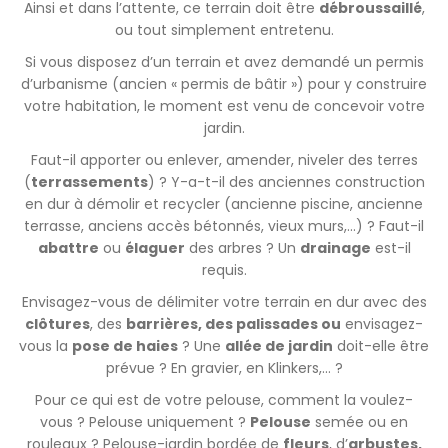
Ainsi et dans l’attente, ce terrain doit être
débroussaillé
,
ou tout simplement entretenu.
Si vous disposez d’un terrain et avez demandé un permis
d’urbanisme (ancien « permis de bâtir ») pour y construire
votre habitation, le moment est venu de concevoir votre
jardin.
Faut-il apporter ou enlever, amender, niveler des terres
(
terrassements
) ? Y-a-t-il des anciennes construction
en dur à démolir et recycler (ancienne piscine, ancienne
terrasse, anciens accès bétonnés, vieux murs,…) ? Faut-il
abattre
ou
élaguer
des arbres ? Un
drainage
est-il
requis.
Envisagez-vous de délimiter votre terrain en dur avec des
clôtures
, des
barrières, des palissades ou
envisagez-
vous la
pose de haies
? Une
allée de jardin
doit-elle être
prévue ? En gravier, en Klinkers,… ?
Pour ce qui est de votre pelouse, comment la voulez-
vous ? Pelouse uniquement ?
Pelouse
semée ou en
rouleaux ? Pelouse-jardin bordée de
fleurs
, d’
arbustes,