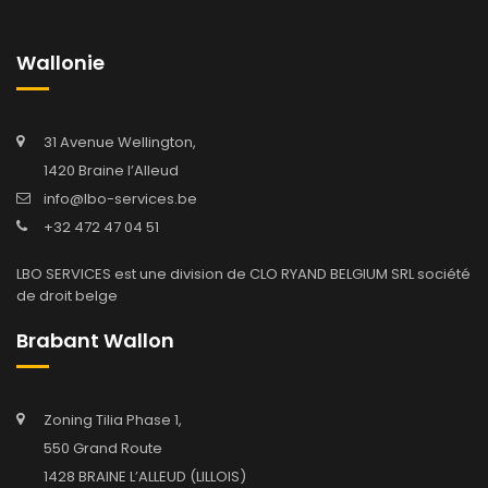
Wallonie
31 Avenue Wellington,
1420 Braine l’Alleud
info@lbo-services.be
+32 472 47 04 51
LBO SERVICES est une division de CLO RYAND BELGIUM SRL société
de droit belge
Brabant Wallon
Zoning Tilia Phase 1,
550 Grand Route
1428 BRAINE L’ALLEUD (LILLOIS)