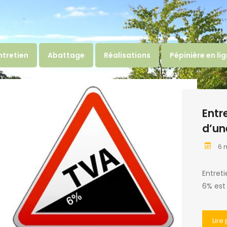
ntretien
Abattage
Réalisations
Pépinière en li
Entr
d’un
6 
Entreti
6% est
Lire 